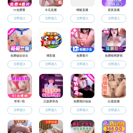
新闻动态
果冻
大赛
果冻
生“
果冻
年教